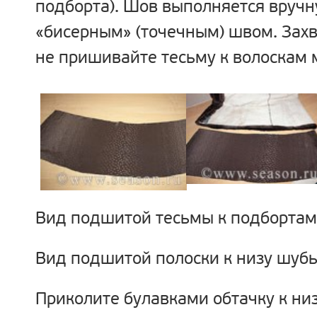
подборта). Шов выполняется вруч
«бисерным» (точечным) швом. Захв
не пришивайте тесьму к волоскам 
Вид подшитой тесьмы к подбортам
Вид подшитой полоски к низу шубы
Приколите булавками обтачку к ни