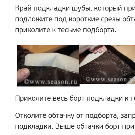
Край подкладки шубы, который при
подложите под короткие срезы обт
приколите к тесьме подборта.
Приколите весь борт подкладки к т
Отколите обтачку от подборта, зап
подкладки. Выше обтачки борт прик