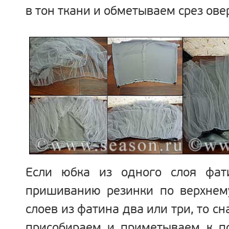
в тон ткани и обметываем срез ове
Если юбка из одного слоя фат
пришиванию резинки по верхнему
слоев из фатина два или три, то с
присобираем и приметываем к 