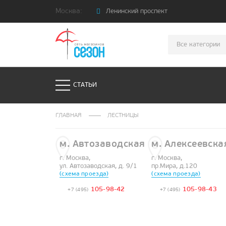
Москва:
Ленинский проспект
Адрес
Ленинский проспект, дом 39/1
Все категории
Телефон
+7 (495) 105-98-41
Посмотреть на карте
СТАТЬИ
ГЛАВНАЯ
ЛЕСТНИЦЫ
м. Автозаводская
м. Алексеевска
г. Москва,
г. Москва,
ул. Автозаводская, д. 9/1
пр.Мира, д.120
(схема проезда)
(схема проезда)
105-98-42
105-98-43
+7 (495)
+7 (495)