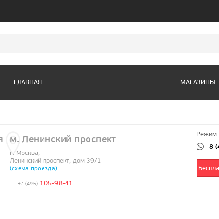
ГЛАВНАЯ
МАГАЗИНЫ
Магазины в Мос
Режим 
я
м. Ленинский проспект
8 
г. Москва,
Ленинский проспект, дом 39/1
Беспла
(схема проезда)
105-98-41
+7 (495)