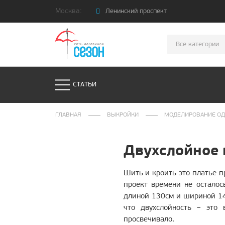
Москва:
Ленинский проспект
Адрес
Ленинский проспект, дом 39/1
Все категории
Телефон
+7 (495) 105-98-41
Посмотреть на карте
СТАТЬИ
ГЛАВНАЯ
ВЫКРОЙКИ
МОДЕЛИРОВАНИЕ О
Двухслойное 
Шить и кроить это платье пр
проект времени не осталос
длиной 130см и шириной 140
что двухслойность – это
просвечивало.