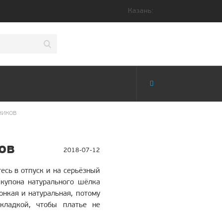
Казань:
наверх
кве
НИКОВ
ов
есь в отпуск и на серьёзный
 купона натурального шёлка
онкая и натуральная, потому
кладкой, чтобы платье не