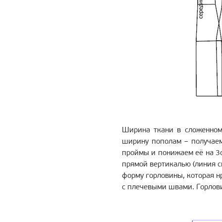
Ширина ткани в сложенном
ширину пополам – получаем
проймы и понижаем её на 3с
прямой вертикалью (линия с
форму горловины, которая н
с плечевыми швами. Горлови