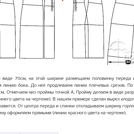
 виде 70см, на этой ширине размещаем половинку переда 
 линию бока. До неё продлеваем линии плечевых срезов. По
м. Отмечаем низ проймы точкой А. Пройму делаем в виде раз
инего цвета на чертеже). В нашем примере сделан вырез «лодо
равится. От центра переда и спинки откладываем ширину горл
ну оформляем прямыми (линии красного цвета на чертеже).