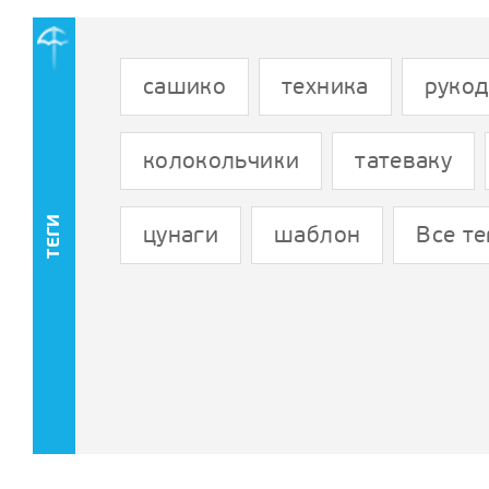
сашико
техника
руко
колокольчики
татеваку
ТЕГИ
цунаги
шаблон
Все те